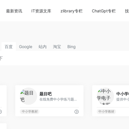
content/themes/onenav/inc/wp-optimization.php
on li
最新资讯
IT资源文库
zlibrary专栏
ChatGpt专栏
技
百度
Google
站内
淘宝
Bing
7
0
题目吧
中小学
源下载
在线免费中小学练习题，试卷
中小学教材
中小学教材
0