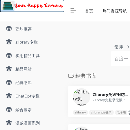
Warning
: Array to string conversion in
/www/thinkdoc/wp-
首页
热门资源导航
强烈推荐
zlibrary专栏
常用
实用精品工具
精品网站
经典书库
经典书库
2
Zlibrary免VPN访问下载站
ChatGpt专栏
Zlibrary免登录无限下载链接，可以不用登录，直接切换账号不受限制下载zlibrary电子书
聚合搜索
zlibrary
zlibrary免登录
电子书
漫威漫画系列