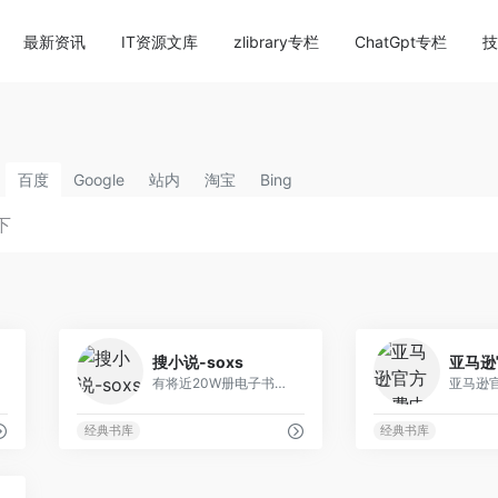
content/themes/onenav/inc/wp-optimization.php
on li
最新资讯
IT资源文库
zlibrary专栏
ChatGpt专栏
技
百度
Google
站内
淘宝
Bing
59
2
搜小说-soxs
有将近20W册电子书可以直接下载，书库相对偏少，但是只有有的书籍，轻松下载，无限下载！整体还是非常不错
经典书库
经典书库
14