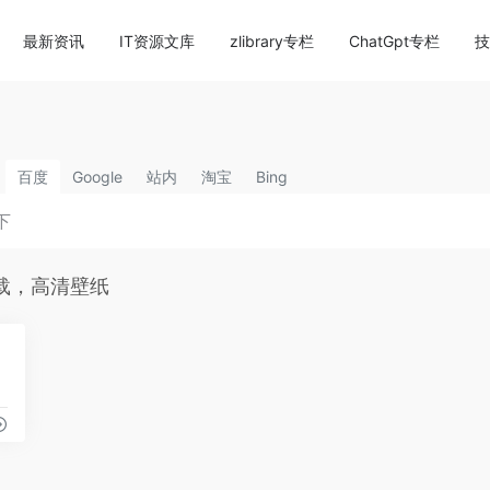
content/themes/onenav/inc/wp-optimization.php
on li
最新资讯
IT资源文库
zlibrary专栏
ChatGpt专栏
技
百度
Google
站内
淘宝
Bing
载，高清壁纸
0