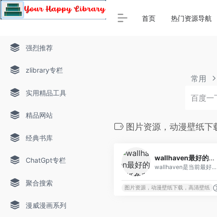
Warning
: Array to string conversion in
/www/thinkdoc/wp-
首页
热门资源导航
强烈推荐
zlibrary专栏
常用
实用精品工具
精品网站
图片资源，动漫壁纸下
经典书库
wallhaven最好的壁纸免费站点
ChatGpt专栏
wallhaven是当前最好的一款壁纸网站，全部均高清壁纸，资源非常丰富，以二次元为主，包括风景，人物，建筑等全面题材。一个网站足够满足所有壁纸需求，所有壁纸可以直接保存原图！并且包括各种尺寸大小可供选择，支持在线一键剪裁，直接获取和你屏幕尺寸相符的精美壁纸！
聚合搜索
图片资源，动漫壁纸下载，高清壁纸
漫威漫画系列