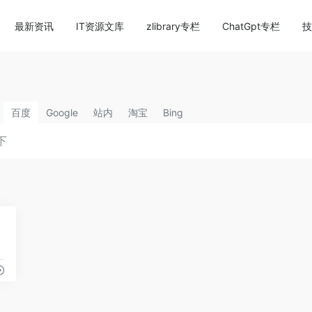
content/themes/onenav/inc/wp-optimization.php
on li
最新资讯
IT资源文库
zlibrary专栏
ChatGpt专栏
技
百度
Google
站内
淘宝
Bing
0