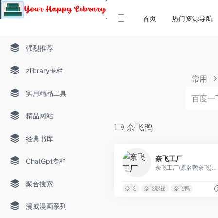
Warning
: Array to string conversion in
/www/thinkdoc/wp-
首页
热门资源导航
强烈推荐
zlibrary专栏
常用
实用精品工具
精品网站
奈飞鸭
经典书库
奈飞工厂
ChatGpt专栏
奈飞工厂(原名鸭奈飞)是一款免费的奈飞影视资源在线播放网站，网站内的影视动漫资源基本与奈飞官网Netflix同步，国外热门电影剧集在这里基本都可以免费观看
聚合搜索
奈飞
奈飞影视
奈飞鸭
漫威漫画系列