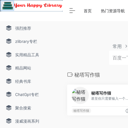
Warning
: Array to string conversion in
/www/thinkdoc/wp-
首页
热门资源导航
强烈推荐
zlibrary专栏
常用
实用精品工具
精品网站
秘塔写作猫
经典书库
秘塔写作猫
ChatGpt专栏
甚至你只需要输入一个标题，它就可以帮你完整的写一篇小说、写一
聚合搜索
秘塔写作猫
漫威漫画系列