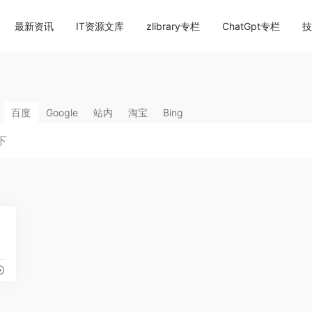
content/themes/onenav/inc/wp-optimization.php
on li
最新资讯
IT资源文库
zlibrary专栏
ChatGpt专栏
技
百度
Google
站内
淘宝
Bing
2
份报告！