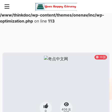
Warning
: Array to string conversion in
/www/thinkdoc/wp-content/themes/onenav/inc/wp-
optimization.php
on line
113
中国
406 次
0