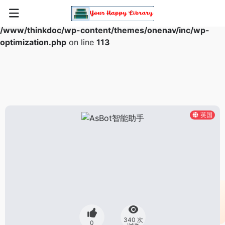
Warning
: Array to string conversion in
/www/thinkdoc/wp-content/themes/onenav/inc/wp-
optimization.php
on line
113
英国
340 次
0