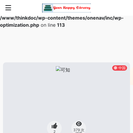
Warning
: Array to string conversion in
/www/thinkdoc/wp-content/themes/onenav/inc/wp-
optimization.php
on line
113
中国
379 次
2