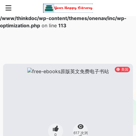
Warning
: Array to string conversion in
/www/thinkdoc/wp-content/themes/onenav/inc/wp-
optimization.php
on line
113
美国
617 次浏
0