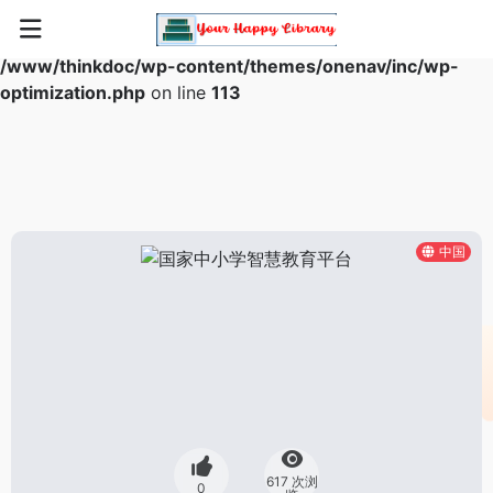
Warning
: Array to string conversion in
/www/thinkdoc/wp-content/themes/onenav/inc/wp-
optimization.php
on line
113
中国
617 次浏
0