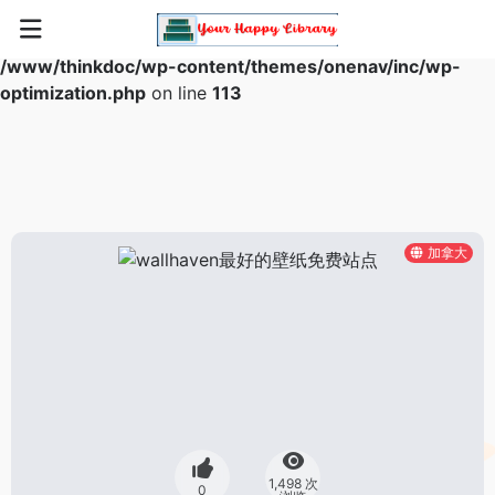
Warning
: Array to string conversion in
/www/thinkdoc/wp-content/themes/onenav/inc/wp-
optimization.php
on line
113
加拿大
1,498 次
0