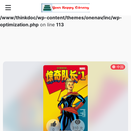
Warning
: Array to string conversion in
/www/thinkdoc/wp-content/themes/onenav/inc/wp-
optimization.php
on line
113
中国
310 次
0