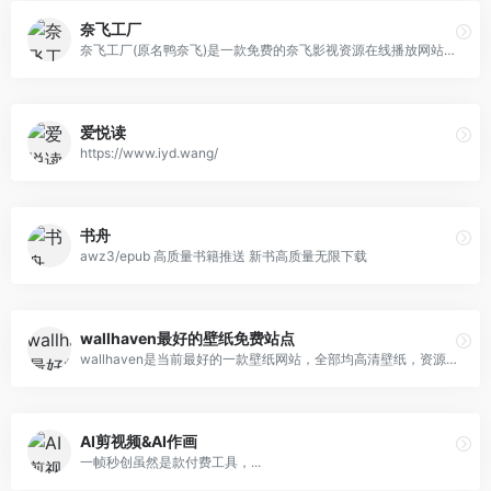
奈飞工厂
奈飞工厂(原名鸭奈飞)是一款免费的奈飞影视资源在线播放网站，网站内的影视动漫资源基本与奈飞官网Netflix同步，国外热门电影剧集在这里基本都可以免费观看
爱悦读
https://www.iyd.wang/
书舟
awz3/epub 高质量书籍推送 新书高质量无限下载
wallhaven最好的壁纸免费站点
wallhaven是当前最好的一款壁纸网站，全部均高清壁纸，资源非常丰富，以二次元为主，包括风景，人物，建筑等全面题材。一个网站足够满足所有壁纸需求，所有壁纸可以直接保存原图！并且包括各种尺寸大小可供选择，支持在线一键剪裁，直接获取和你屏幕尺寸相符的精美壁纸！
AI剪视频&AI作画
一帧秒创虽然是款付费工具，...