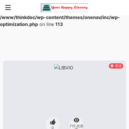
Warning
: Array to string conversion in
/www/thinkdoc/wp-content/themes/onenav/inc/wp-
optimization.php
on line
113
香港
715 次浏
0