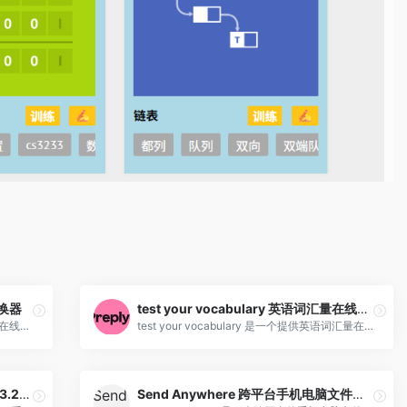
转换器
test your vocabulary 英语词汇量在线测试(含教程)
转换云是一个NCM/KWM/MFLAC转MP3在线转换器，能够帮助我们将ncm、mflac、kgm格式的音乐文件转换为MP3格式的文件
test your vocabulary 是一个提供英语词汇量在线测试的网站平台，能够帮助我们非常方便的测试自己的英语词汇量水平，该网站会通过一些简单的测试，它可以帮助你估算你的英语词汇量，不仅适合英语学习者，也适合英语母语者。
Shark007 Advanced Codecs 20.3.2万能影音解码器
Send Anywhere 跨平台手机电脑文件传输(含教程)