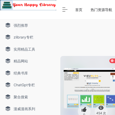
Warning
: Array to string conversion in
/www/thinkdoc/wp-
首页
热门资源导航
强烈推荐
zlibrary专栏
实用精品工具
精品网站
经典书库
ChatGpt专栏
聚合搜索
漫威漫画系列
454 次
0