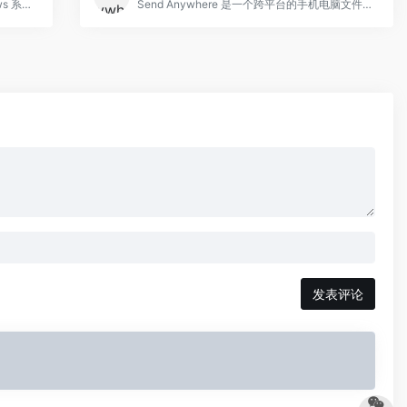
Advanced Codecs 堪称适用于全 Windows 系统的全能影音解码神器。它由外国网友精心打造，对电脑毫无负担。若你观看影片时出现有声音无画面，或有画面无声音的状况，安装它就是绝佳选择。
Send Anywhere 是一个跨平台的手机电脑文件传输工具，能够帮助我们在手机、平板、电脑之间非常方便的传输文件，帮助我们轻松的在各种设备之间传输各种类型的文件，如照片，视频，文档和音乐等，Send Anywhere无需登录，不需要云存储，也不需要数据线
发表评论