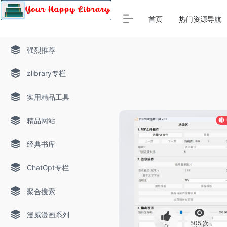
Warning
: Array to string conversion in
/www/thinkdoc/wp-
首页
热门资源导航
强烈推荐
zlibrary专栏
实用精品工具
精品网站
经典书库
ChatGpt专栏
聚合搜索
漫威漫画系列
505 次
0