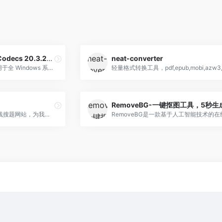
Shark007 Advanced Codecs 20.3.2万能影音解码器
neat-converter
Advanced Codecs 堪称适用于全 Windows 系统的全能影音解码神器。它由外国网友精心打造，对电脑毫无负担。若你观看影片时出现有声音无画面，或有画面无声音的状况，安装它就是绝佳选择。
简搜题是一个免费好用的在线搜题网站，为我们提供免费快捷的在线搜题服务，该平台涵盖了职业资格考试、公务员考试、医药卫生资格考试、建筑工程考试、会计财务考试等多个专业领域的题库