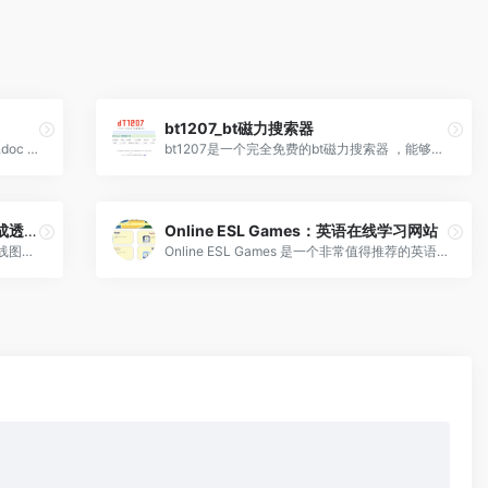
bt1207_bt磁力搜索器
轻量格式转换工具，pdf,epub,mobi,azw3,doc 格式
bt1207是一个完全免费的bt磁力搜索器 ，能够为我们提供实用的BY资源及磁力资源的搜索功能，该网站提供各种BT种子资源，包括影视音乐、软件、电子书等，收录资源多且更新快。
RemoveBG-一键抠图工具，5秒生成透明底图！
Online ESL Games：英语在线学习网站
RemoveBG是一款基于人工智能技术的在线图片处理工具，致力于为用户提供高效、精准的一键去除背景服务。
Online ESL Games 是一个非常值得推荐的英语在线学习网站，可以帮助我们通过互动游戏来学习英语。在学习英语的过程中，传统的教学方法往往显得单调乏味。这个网站改变了传统的英语教学方式，为我们提供了丰富多样的互动游戏，帮助我们在轻松愉快的氛围中提高我们的英语水平。