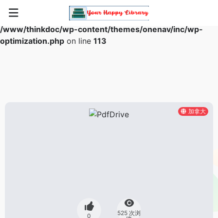
Warning
: Array to string conversion in
/www/thinkdoc/wp-content/themes/onenav/inc/wp-
optimization.php
on line
113
加拿大
525 次浏
0