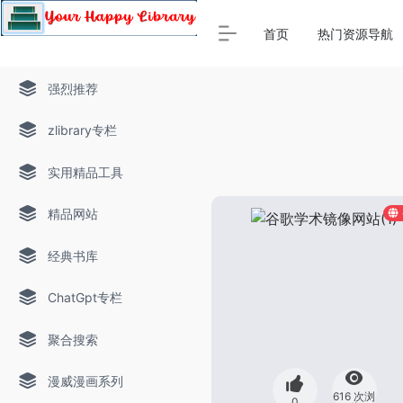
Warning
: Array to string conversion in
/www/thinkdoc/wp-
首页
热门资源导航
强烈推荐
zlibrary专栏
实用精品工具
精品网站
经典书库
ChatGpt专栏
聚合搜索
漫威漫画系列
616 次浏
0