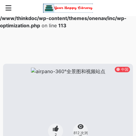
Warning
: Array to string conversion in
/www/thinkdoc/wp-content/themes/onenav/inc/wp-
optimization.php
on line
113
中国
812 次浏
2