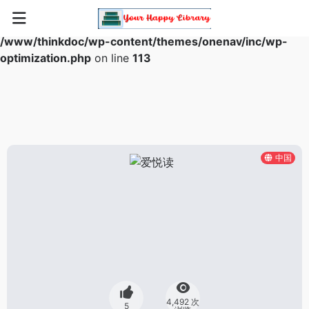
Warning
: Array to string conversion in
/www/thinkdoc/wp-content/themes/onenav/inc/wp-
optimization.php
on line
113
中国
4,492 次
5