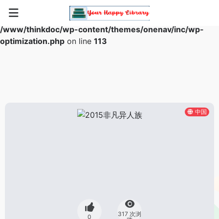
Warning
: Array to string conversion in
/www/thinkdoc/wp-content/themes/onenav/inc/wp-
optimization.php
on line
113
中国
317 次浏
0