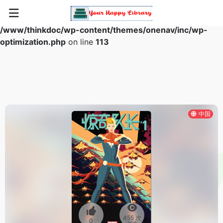
Warning
: Array to string conversion in
/www/thinkdoc/wp-content/themes/onenav/inc/wp-
optimization.php
on line
113
中国
455 次
0