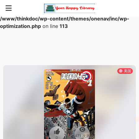
Warning
: Array to string conversion in
/www/thinkdoc/wp-content/themes/onenav/inc/wp-
optimization.php
on line
113
美国
471 次浏
0