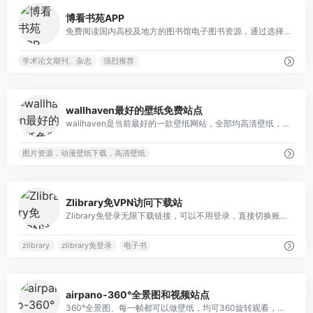
6
博看书苑APP
免费阅读国内高校及地方的图书馆电子图书资源，通过选择不同学校的机构码随时切换不同的图书馆，几乎覆盖所有学校图书馆资源，综合覆盖面非常全面。包括图书，期刊一律均全
学术论文期刊、杂志
强烈推荐
0
wallhaven最好的壁纸免费站点
wallhaven是当前最好的一款壁纸网站，全部均高清壁纸，资源非常丰富，以二次元为主，包括风景，人物，建筑等全面题材。一个网站足够满足所有壁纸需求，所有壁纸可以直接保存原图！并且包括各种尺寸大小可供选择，支持在线一键剪裁，直接获取和你屏幕尺寸相符的精美壁纸！
图片资源，动漫壁纸下载，高清壁纸
259
Zlibrary免VPN访问下载站
Zlibrary免登录无限下载链接，可以不用登录，直接切换账号不受限制下载zlibrary电子书
zlibrary
zlibrary免登录
电子书
2
airpano-360°全景图和视频站点
360°全景图、每一帧都可以做壁纸，均可360旋转观看，保证你足不出户环游世界