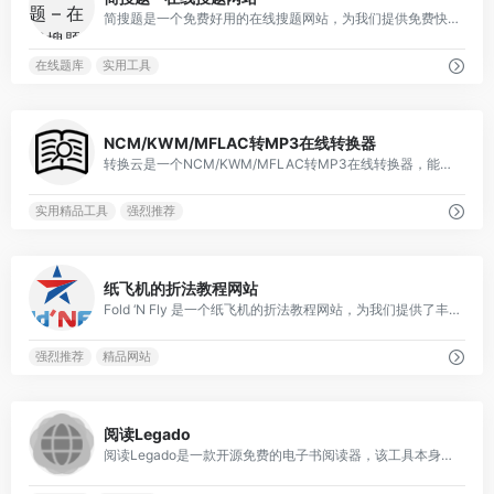
简搜题是一个免费好用的在线搜题网站，为我们提供免费快捷的在线搜题服务，该平台涵盖了职业资格考试、公务员考试、医药卫生资格考试、建筑工程考试、会计财务考试等多个专业领域的题库
在线题库
实用工具
0
NCM/KWM/MFLAC转MP3在线转换器
转换云是一个NCM/KWM/MFLAC转MP3在线转换器，能够帮助我们将ncm、mflac、kgm格式的音乐文件转换为MP3格式的文件
实用精品工具
强烈推荐
1
纸飞机的折法教程网站
Fold ‘N Fly 是一个纸飞机的折法教程网站，为我们提供了丰富的的教程方法，通过为我们提供简单易懂的纸飞机折叠指南和丰富的设计选择，让我们轻松设计和折纸飞机。
强烈推荐
精品网站
0
阅读Legado
阅读Legado是一款开源免费的电子书阅读器，该工具本身不包含任何的电子书内容，需要用户自定义规则抓取网页数据（也就是书源），将分散的网络小说、新闻、漫画等整合为结构化阅读内容。