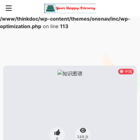
Warning
: Array to string conversion in
/www/thinkdoc/wp-content/themes/onenav/inc/wp-
optimization.php
on line
113
中国
349 次
0