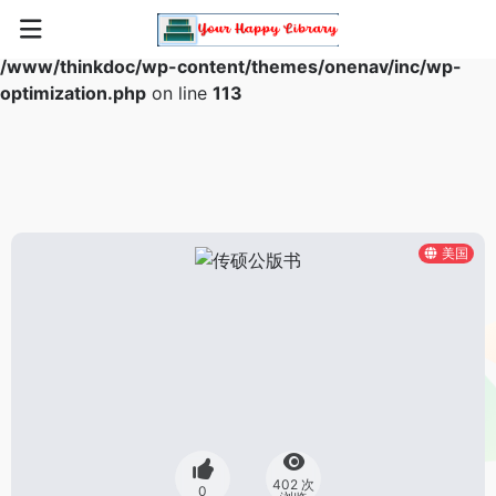
Warning
: Array to string conversion in
/www/thinkdoc/wp-content/themes/onenav/inc/wp-
optimization.php
on line
113
美国
402 次
0