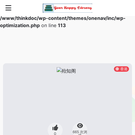
Warning
: Array to string conversion in
/www/thinkdoc/wp-content/themes/onenav/inc/wp-
optimization.php
on line
113
香港
665 次浏
0