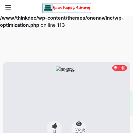
Warning
: Array to string conversion in
/www/thinkdoc/wp-content/themes/onenav/inc/wp-
optimization.php
on line
113
中国
1,892 次
14