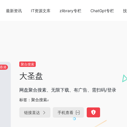
content/themes/onenav/inc/wp-optimization.php
on li
最新资讯
IT资源文库
zlibrary专栏
ChatGpt专栏
技
聚合搜索
香港
大圣盘
网盘聚合搜素、无限下载、有广告、需扫码/登录
标签：
聚合搜索
链接直达
手机查看