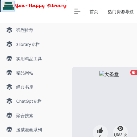
Warning
: Array to string conversion in
/www/thinkdoc/wp-
首页
热门资源导航
强烈推荐
zlibrary专栏
实用精品工具
精品网站
经典书库
ChatGpt专栏
聚合搜索
漫威漫画系列
1,583 次
0