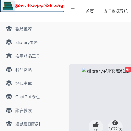
Warning
: Array to string conversion in
/www/thinkdoc/wp-
首页
热门资源导航
强烈推荐
zlibrary专栏
实用精品工具
精品网站
经典书库
ChatGpt专栏
聚合搜索
漫威漫画系列
2,072 次
17