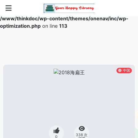
Warning
: Array to string conversion in
/www/thinkdoc/wp-content/themes/onenav/inc/wp-
optimization.php
on line
113
中国
338 次
0