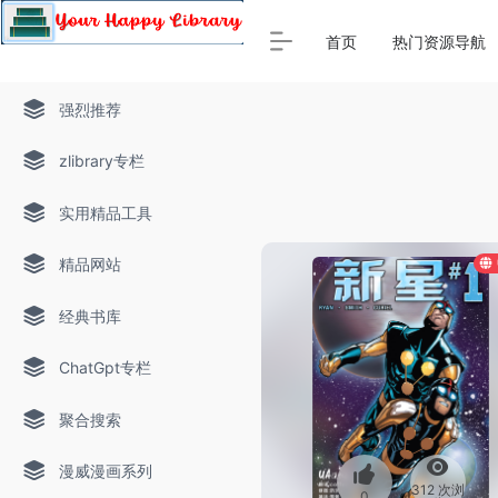
Warning
: Array to string conversion in
/www/thinkdoc/wp-
首页
热门资源导航
强烈推荐
zlibrary专栏
实用精品工具
精品网站
经典书库
ChatGpt专栏
聚合搜索
漫威漫画系列
312 次浏
0