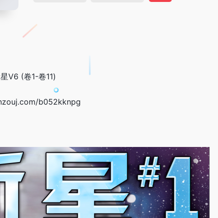
V6 (卷1-卷11)
anzouj.com/b052kknpg