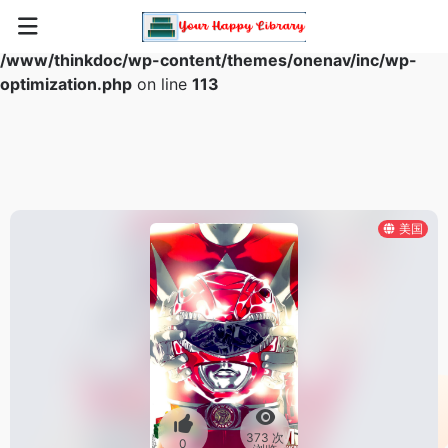
Warning
: Array to string conversion in
/www/thinkdoc/wp-content/themes/onenav/inc/wp-
optimization.php
on line
113
美国
373 次
0